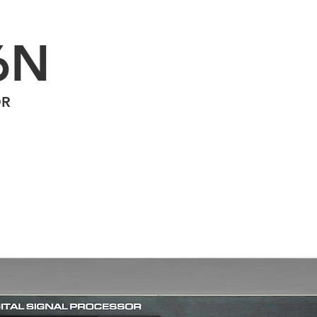
6N
OR