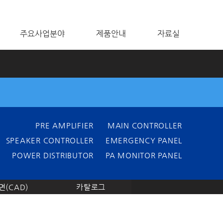
주요사업분야
제품안내
자료실
M
(PA)
PRE AMPLIFIER
MAIN CONTROLLER
SPEAKER CONTROLLER
EMERGENCY PANEL
POWER DISTRIBUTOR
PA MONITOR PANEL
면(CAD)
카탈로그