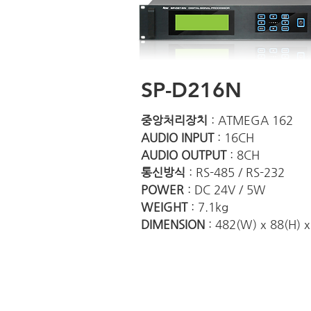
SP-D216N
중앙처리장치
: ATMEGA 162
AUDIO INPUT
: 16CH
AUDIO OUTPUT
: 8CH
통신방식
: RS-485 / RS-232
POWER
: DC 24V / 5W
WEIGHT
: 7.1kg
DIMENSION
: 482(W) x 88(H) 